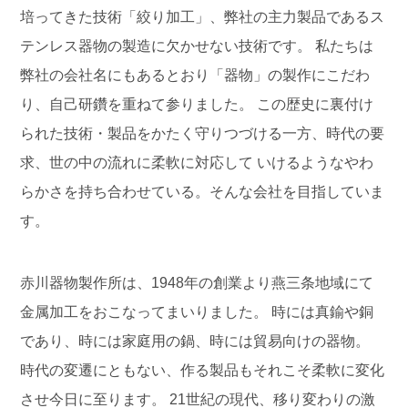
培ってきた技術「絞り加工」、弊社の主力製品であるス
テンレス器物の製造に欠かせない技術です。
私たちは
弊社の会社名にもあるとおり「器物」の製作にこだわ
り、自己研鑽を重ねて参りました。
この歴史に裏付け
られた技術・製品をかたく守りつづける一方、時代の要
求、世の中の流れに柔軟に対応して
いけるようなやわ
らかさを持ち合わせている。そんな会社を目指していま
す。
赤川器物製作所は、1948年の創業より燕三条地域にて
金属加工をおこなってまいりました。
時には真鍮や銅
であり、時には家庭用の鍋、時には貿易向けの器物。
時代の変遷にともない、作る製品もそれこそ柔軟に変化
させ今日に至ります。
21世紀の現代、移り変わりの激