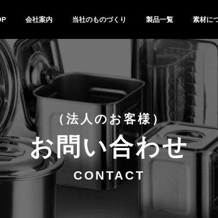
OP
会社案内
当社のものづくり
製品一覧
素材に
技術紹介
設備紹介
製作の流れ
特注&OEM
バット
キッチンポット
鍋
キッチン小物
ステンレ
チタン
（法人のお客様）
お問い合わせ
CONTACT