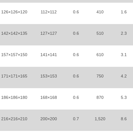
126×126×120
112×112
0.6
410
1.6
142×142×135
127×127
0.6
510
2.3
157×157×150
141×141
0.6
610
3.1
171×171×165
153×153
0.6
750
4.2
186×186×180
168×168
0.6
870
5.3
216×216×210
200×200
0.7
1,520
8.6