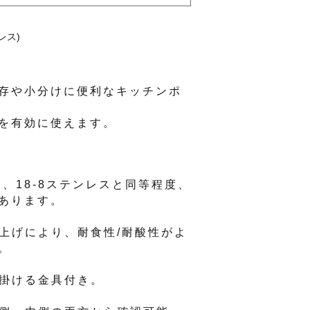
レス)
存や小分けに便利なキッチンポ
を有効に使えます。
スは、18-8ステンレスと同等程度、
あります。
仕上げにより、耐食性/耐酸性がよ
。
取手付き（21cm～30cm）
引掛ける金具付き。