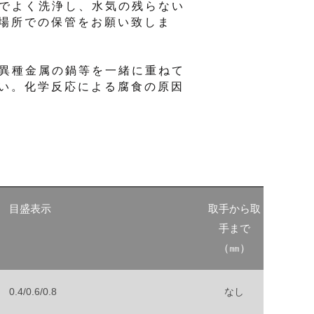
剤でよく洗浄し、水気の残らない
場所での保管をお願い致しま
の異種金属の鍋等を一緒に重ねて
い。化学反応による腐食の原因
目盛表示
取手から取
手まで
（㎜）
0.4/0.6/0.8
なし