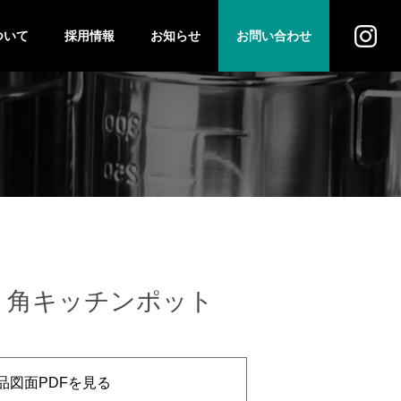
ついて
採用情報
お知らせ
お問い合わせ
ス
法人のお客様
個人のお客様
盛付 角キッチンポット
品図面PDFを見る