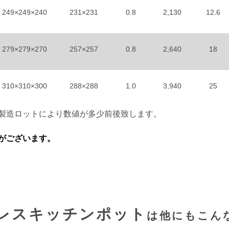
249×249×240
231×231
0.8
2,130
12.6
279×279×270
257×257
0.8
2,640
18
310×310×300
288×288
1.0
3,940
25
製造ロットにより数値が多少前後致します。
がございます。
レスキッチンポット
は他にもこん