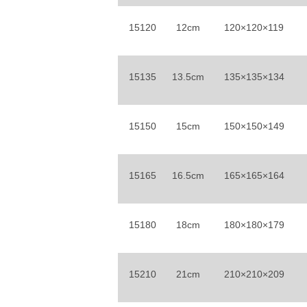
15120
12cm
120×120×119
15135
13.5cm
135×135×134
15150
15cm
150×150×149
15165
16.5cm
165×165×164
15180
18cm
180×180×179
15210
21cm
210×210×209