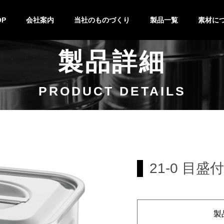
OP
会社案内
当社のものづくり
製品一覧
素材に
製品詳細
技術紹介
設備紹介
製作の流れ
特注&OEM
バット
キッチンポット
鍋
キッチン小物
ステンレ
チタン
PRODUCT DETAILS
21-0 目
製