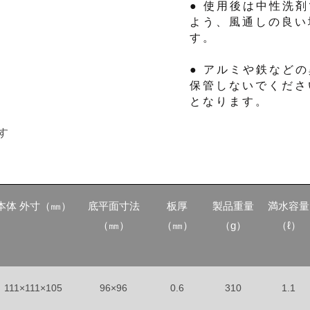
● 使用後は中性洗
よう、風通しの良い
す。
● アルミや鉄など
保管しないでくださ
となります。
す
本体 外寸（㎜）
底平面寸法
板厚
製品重量
満水容量
（㎜）
（㎜）
（g）
（ℓ）
111×111×105
96×96
0.6
310
1.1