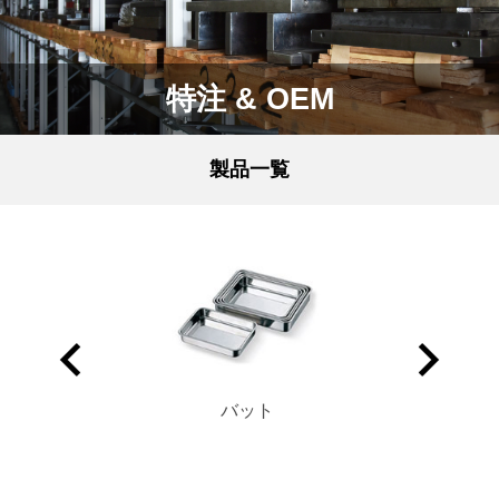
特注 & OEM
製品一覧
ッチン小物
バット
キッチンポ