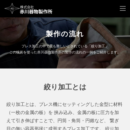
製作の流れ
プレス加工の中で最も難しいとされている「絞り加工」
この技術を使った赤川器物製作所の製作の流れの一例をご紹介します。
絞り加工とは
絞り加工とは、プレス機にセッティングした金型に材料
（一枚の金属の板）を
挟み込み、金属の板に圧力を加
えて引き伸ばすことで、円筒・角筒・円錐など、
繋ぎ
目の無い容器形状に成形するプレス加工です。
絞り加