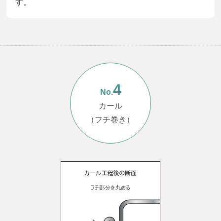
す。
4
No.
カール
（フチ巻き）