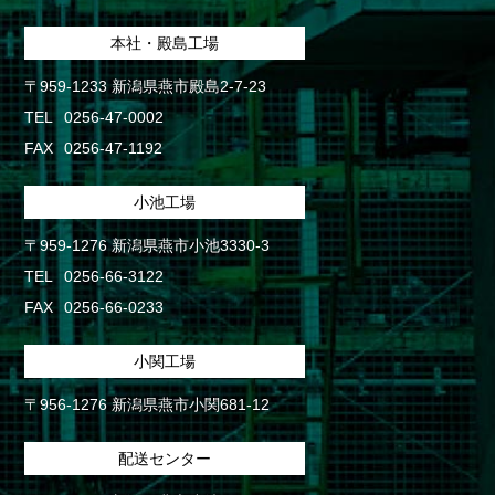
本社・殿島工場
〒959-1233 新潟県燕市殿島2-7-23
TEL
0256-47-0002
FAX
0256-47-1192
小池工場
〒959-1276 新潟県燕市小池3330-3
TEL
0256-66-3122
FAX
0256-66-0233
小関工場
〒956-1276 新潟県燕市小関681-12
配送センター