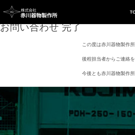
CONTACT
T
株式会社 赤川器物製作所
お問い合わせ 完了
この度は赤川器物製作所
後程担当者からご連絡を
今後とも赤川器物製作所