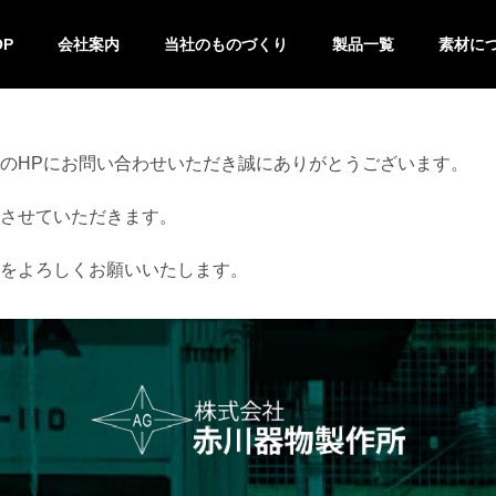
OP
会社案内
当社のものづくり
製品一覧
素材に
技術紹介
設備紹介
製作の流れ
特注&OEM
バット
キッチンポット
鍋
キッチン小物
ステンレ
チタン
のHPにお問い合わせいただき誠にありがとうございます。
させていただきます。
をよろしくお願いいたします。