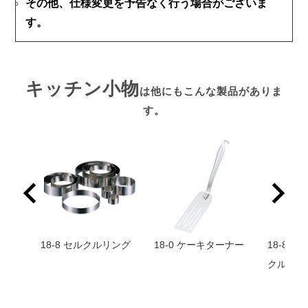
その他、仕様変更を予告なく行う場合がございま
す。
キッチン小物
は他にもこんな製品がありま
す。
 ウグ
18-8 セルクルリング
18-0 ケーキターナー
18-8 
クル