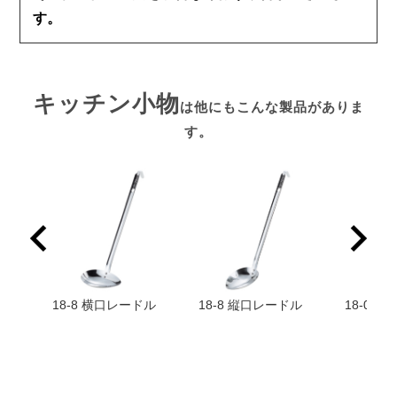
す。
キッチン小物
は他にもこんな製品がありま
す。
カップ
18-8 横口レードル
18-8 縦口レードル
18-0 お