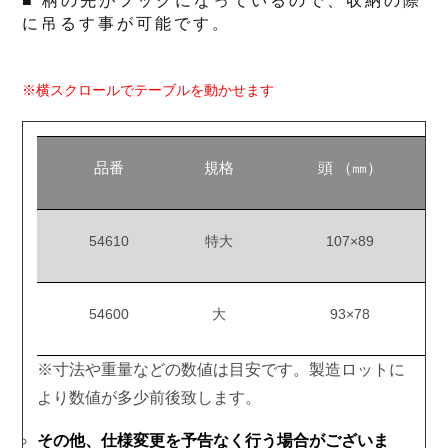
■ 柄の先がフックになっているので、収納の際
に吊るす事が可能です。
※横スクロールでテーブルを動かせます
品番
規格
頭 （㎜）
54610
特大
107×89
54600
大
93×78
※寸法や重量などの数値は目安です。製造ロットに
より数値が多少前後致します。
その他、仕様変更を予告なく行う場合がございま