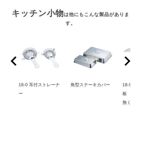
キッチン小物
は他にもこんな製品がありま
す。
 穴明
18-0 耳付ストレーナ
角型ステーキカバー
18-8 
）
ー
板 
無くなり