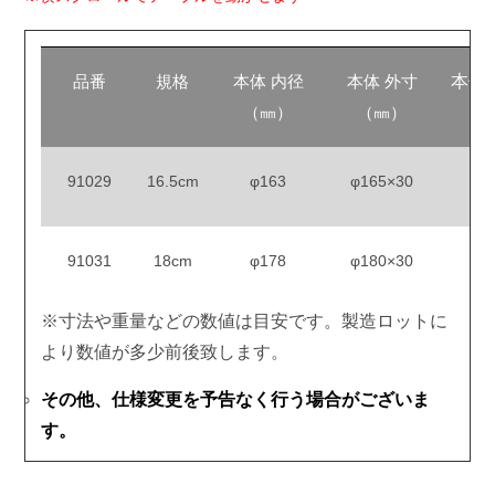
品番
規格
本体 内径
本体 外寸
本体
（㎜）
（㎜）
（
91029
16.5cm
φ163
φ165×30
91031
18cm
φ178
φ180×30
※寸法や重量などの数値は目安です。製造ロットに
より数値が多少前後致します。
その他、仕様変更を予告なく行う場合がございま
す。