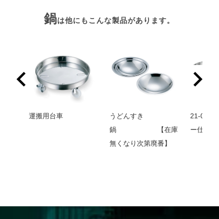
鍋
は他にもこんな製品があります。
運搬用台車
うどんすき
21-0 
鍋 【在庫
ー仕上
無くなり次第廃番】