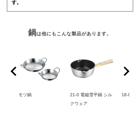
す。
鍋
は他にもこんな製品があります。
モツ鍋
21-0 電磁雪平鍋 シル
18-8 
在庫
クウェア
番】