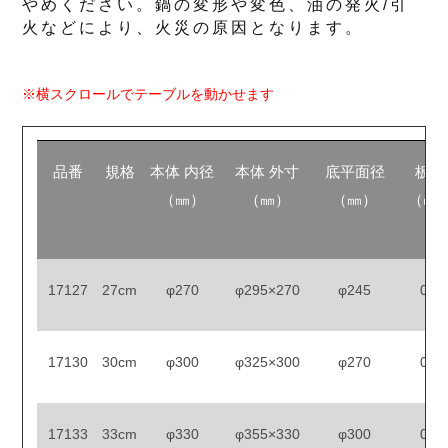
やめください。鍋の変形や変色、油の発火/引
火などにより、火災の原因となります。
※横スクロールでテーブルを動かせます
品番
規格
本体 内径
本体 外寸
底平面径
板厚
（㎜）
（㎜）
（㎜）
（㎜
17127
27cm
φ270
φ295×270
φ245
0.8
17130
30cm
φ300
φ325×300
φ270
0.8
17133
33cm
φ330
φ355×330
φ300
0.8