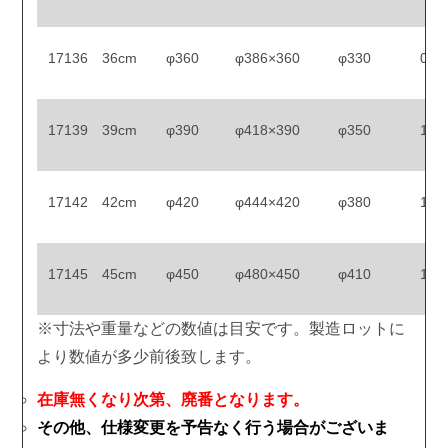
17136
36cm
φ360
φ386×360
φ330
0.8
17139
39cm
φ390
φ418×390
φ350
1.0
17142
42cm
φ420
φ444×420
φ380
1.0
17145
45cm
φ450
φ480×450
φ410
1.0
※寸法や重量などの数値は目安です。製造ロットに
より数値が多少前後致します。
在庫無くなり次第、廃番となります。
その他、仕様変更を予告なく行う場合がございま