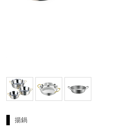
仕様
揚鍋