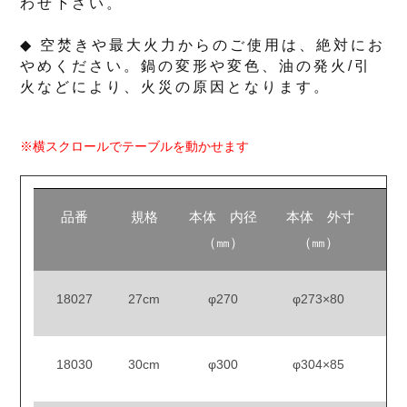
わせ下さい。
◆ 空焚きや最大火力からのご使用は、絶対にお
やめください。鍋の変形や変色、油の発火/引
火などにより、火災の原因となります。
※横スクロールでテーブルを動かせます
品番
規格
本体 内径
本体 外寸
底
（㎜）
（㎜）
18027
27cm
φ270
φ273×80
18030
30cm
φ300
φ304×85