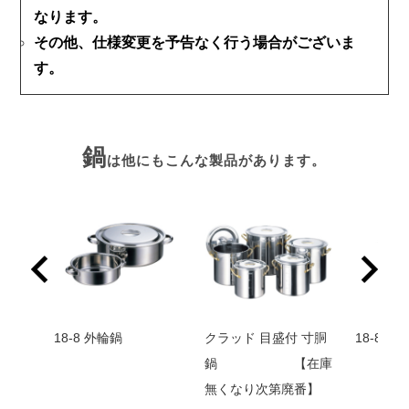
なります。
その他、仕様変更を予告なく行う場合がございま
す。
鍋
は他にもこんな製品があります。
 シル
18-8 外輪鍋
クラッド 目盛付 寸胴
18-8 
鍋 【在庫
無くなり次第廃番】