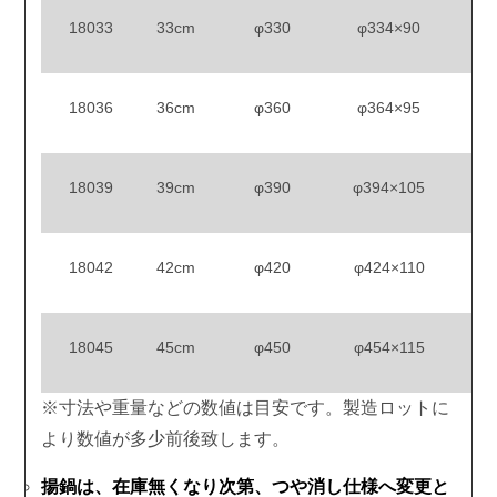
18033
33cm
φ330
φ334×90
18036
36cm
φ360
φ364×95
18039
39cm
φ390
φ394×105
18042
42cm
φ420
φ424×110
18045
45cm
φ450
φ454×115
※寸法や重量などの数値は目安です。製造ロットに
より数値が多少前後致します。
揚鍋は、在庫無くなり次第、つや消し仕様へ変更と