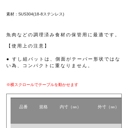
素材：SUS304(18-8ステンレス)
魚​肉​な​ど​の​調​理​済​み​食​材​の​保​管​用​に​最​適​です。
【使用上の注意】
● すし組バットは、側面がテーパー形状ではな
い為、コンパクトに重なりません。
※横スクロールでテーブルを動かせます
品番
規格
内寸（㎜）
外寸（㎜）