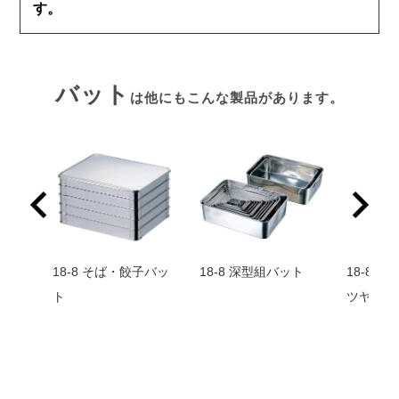
す。
バット
は他にもこんな製品があります。
 ツヤ
18-8 そば・餃子バッ
18-8 深型組バット
18-8
ト
ツヤ消し