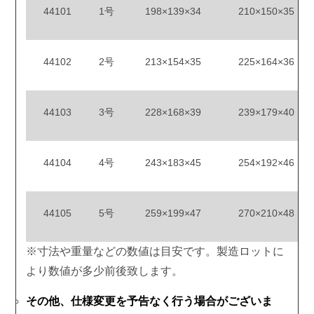
44101
1号
198×139×34
210×150×35
44102
2号
213×154×35
225×164×36
44103
3号
228×168×39
239×179×40
44104
4号
243×183×45
254×192×46
44105
5号
259×199×47
270×210×48
※寸法や重量などの数値は目安です。製造ロットに
より数値が多少前後致します。
その他、仕様変更を予告なく行う場合がございま