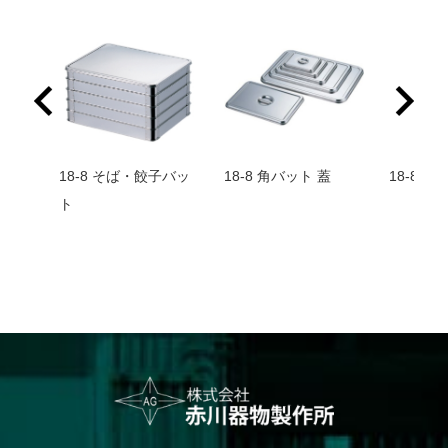
バット
18-8 そば・餃子バッ
18-8 角バット 蓋
18-8 
ト