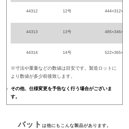
44312
12号
444×312×12
44313
13号
485×346×12
44314
14号
522×365×12
※寸法や重量などの数値は目安です。製造ロットに
より数値が多少前後致します。
その他、仕様変更を予告なく行う場合がございま
す。
バット
は他にもこんな製品があります。