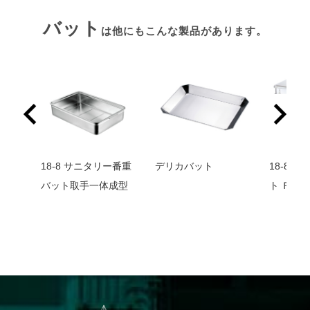
バット
は他にもこんな製品があります。
ト 蓋
18-8 サニタリー番重
デリカバット
18-8 
バット取手一体成型
ト Ｒ足