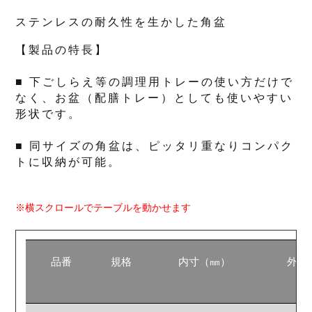
ステンレスの耐久性を生かした角盆
【製品の特長】
■ 下ごしらえ等の調理用トレーの使い方だけで
なく、お盆（配膳トレー）としても使いやすい
形状です。
■ 同サイズの角盆は、ピッタリ重なりコンパク
トに収納が可能。
※横スクロールでテーブルを動かせます
品番
規格
内寸（㎜）
外寸