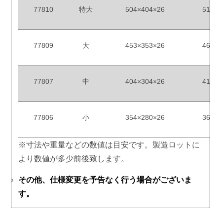
77810
特大
504×404×26
512×
77809
大
453×353×26
460×
77807
中
404×304×26
412×
77806
小
354×280×26
362×
※寸法や重量などの数値は目安です。製造ロットに
より数値が多少前後致します。
その他、仕様変更を予告なく行う場合がございま
す。