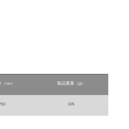
さ（㎜）
製品重量（g）
250
105