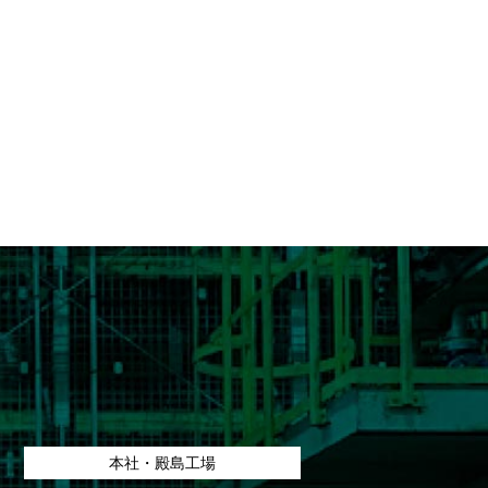
型）
本社・殿島工場