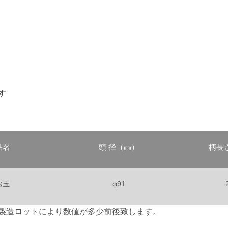
す
品名
頭 径（㎜）
柄長
お玉
φ91
製造ロットにより数値が多少前後致します。