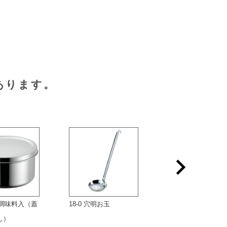
あります。
丸型調味料入（蓋
18-0 穴明お玉
18-8 ワンピース パ
し）
タフォーク（一体成