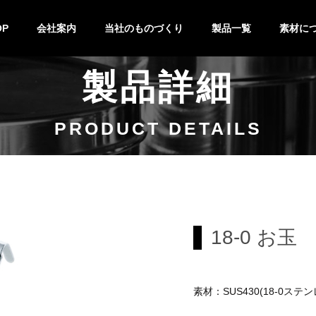
OP
会社案内
当社のものづくり
製品一覧
素材に
製品詳細
技術紹介
設備紹介
製作の流れ
特注&OEM
バット
キッチンポット
鍋
キッチン小物
ステンレ
チタン
PRODUCT DETAILS
18-0 お玉
素材：SUS430(18-0ステン