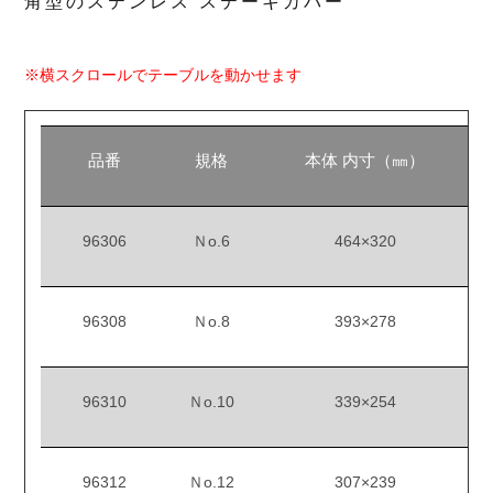
角型のステンレス ステーキカバー
※横スクロールでテーブルを動かせます
品番
規格
本体 内寸（㎜）
96306
Ｎo.6
464×320
96308
Ｎo.8
393×278
96310
Ｎo.10
339×254
96312
Ｎo.12
307×239