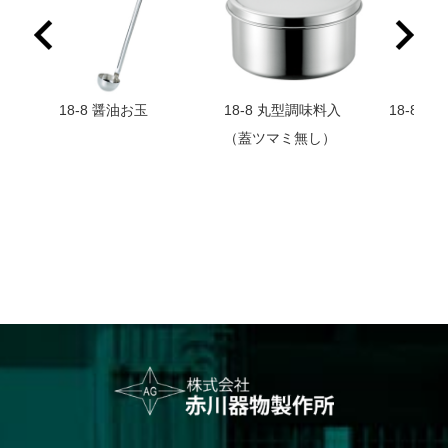
敷
18-8 醤油お玉
18-8 丸型調味料入
18-8 
在庫
（蓋ツマミ無し）
番】