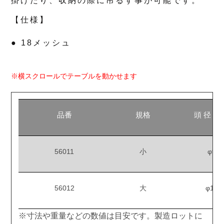
掛けたり、収納の際に吊るす事が可能です。
【仕様】
● 18メッシュ
※横スクロールでテーブルを動かせます
品番
規格
頭 径（
56011
小
φ90
56012
大
φ102
※寸法や重量などの数値は目安です。製造ロットに