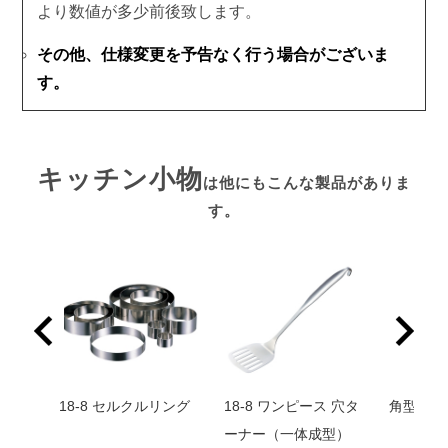
より数値が多少前後致します。
その他、仕様変更を予告なく行う場合がございま
す。
キッチン小物
は他にもこんな製品がありま
す。
 おに
18-8 セルクルリング
18-8 ワンピース 穴タ
角型ステ
体成
ーナー（一体成型）