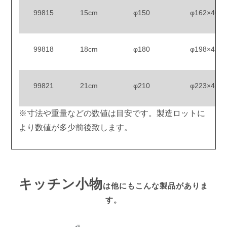
99815
15cm
φ150
φ162×40
99818
18cm
φ180
φ198×42
99821
21cm
φ210
φ223×45
※寸法や重量などの数値は目安です。製造ロットに
より数値が多少前後致します。
キッチン小物
は他にもこんな製品がありま
す。