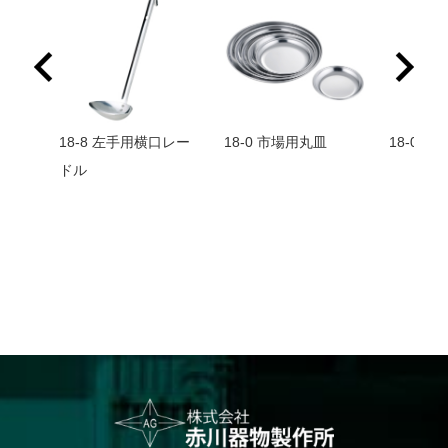
18-8 左手用横口レー
18-0 市場用丸皿
18-0 
ドル