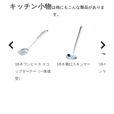
キッチン小物
は他にもこんな製品がありま
す。
18-8 ワンピース スコ
18-8 横口スキンマー
18-8 
ップターナー（一体成
ンマー（
型）