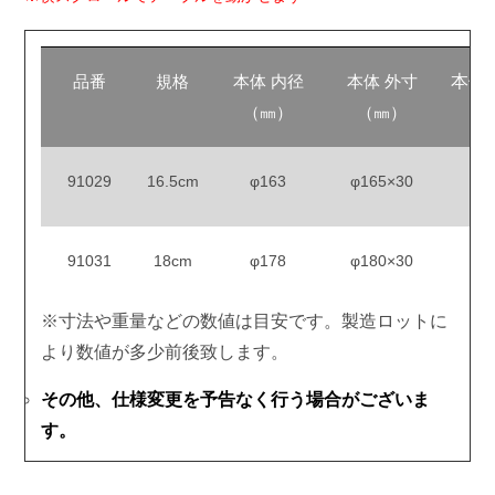
品番
規格
本体 内径
本体 外寸
本体
（㎜）
（㎜）
（
91029
16.5cm
φ163
φ165×30
91031
18cm
φ178
φ180×30
※寸法や重量などの数値は目安です。製造ロットに
より数値が多少前後致します。
その他、仕様変更を予告なく行う場合がございま
す。