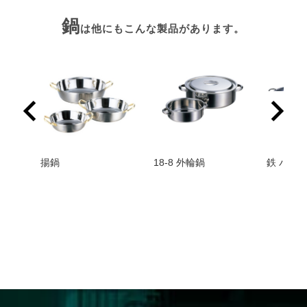
鍋
は他にもこんな製品があります。
揚鍋
18-8 外輪鍋
鉄 パエ
在庫
番】