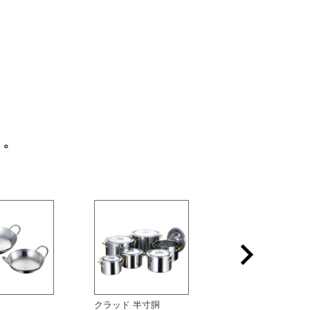
す。
クラッド 半寸胴
運搬用台車