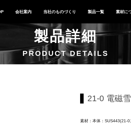
OP
会社案内
当社のものづくり
製品一覧
素材に
製品詳細
技術紹介
設備紹介
製作の流れ
特注&OEM
バット
キッチンポット
鍋
キッチン小物
ステンレ
チタン
PRODUCT DETAILS
21-0 電
素材：本体：SUS443(21-