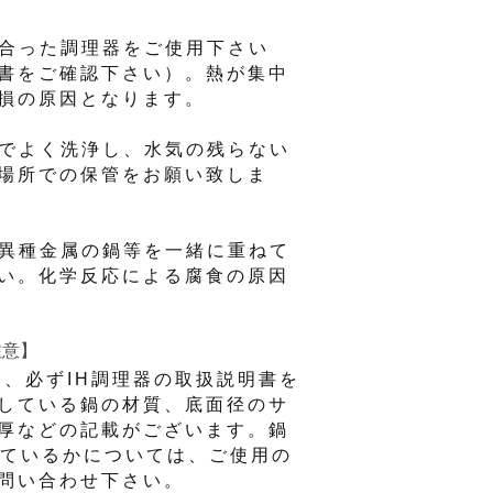
に合った調理器をご使用下さい
書をご確認下さい）。熱が集中
損の原因となります。
剤でよく洗浄し、水気の残らない
場所での保管をお願い致しま
の異種金属の鍋等を一緒に重ねて
い。化学反応による腐食の原因
注意】
に、必ずIH調理器の取扱説明書を
している鍋の材質、底面径のサ
厚などの記載がございます。鍋
しているかについては、ご使用の
問い合わせ下さい。