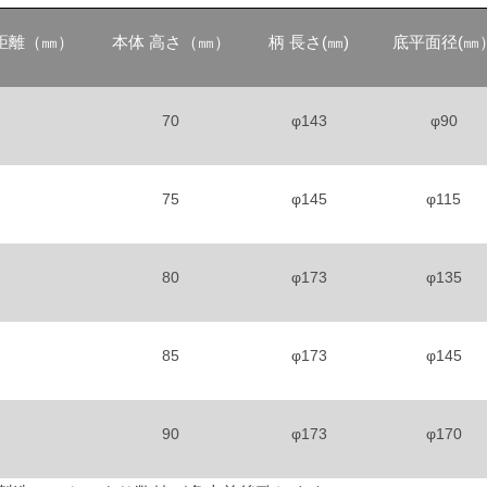
距離（㎜）
本体 高さ（㎜）
柄 長さ(㎜)
底平面径(㎜
70
φ143
φ90
75
φ145
φ115
80
φ173
φ135
85
φ173
φ145
90
φ173
φ170