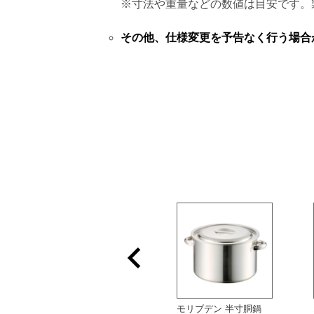
※寸法や重量などの数値は目安です。
その他、仕様変更を予告なく行う場合
18-8 目盛付二重食缶
モリブデン 半寸胴鍋