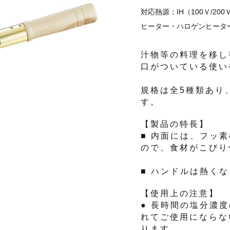
対応熱源：IH（100Ｖ/2
ヒーター・ハロゲンヒータ
汁物等の料理を移し
口がついている使い
規格は全5種類あり
す。
【製品の特長】
■ 内面には、フッ
ので、食材がこびり
■ ハンドルは熱く
【使用上の注意】
● 長時間の塩分濃
れてご使用にならな
ります。