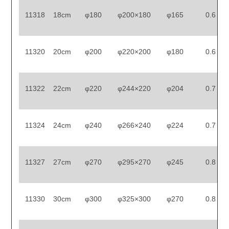
11318
18cm
φ180
φ200×180
φ165
0.6
11320
20cm
φ200
φ220×200
φ180
0.6
11322
22cm
φ220
φ244×220
φ204
0.7
11324
24cm
φ240
φ266×240
φ224
0.7
11327
27cm
φ270
φ295×270
φ245
0.8
11330
30cm
φ300
φ325×300
φ270
0.8