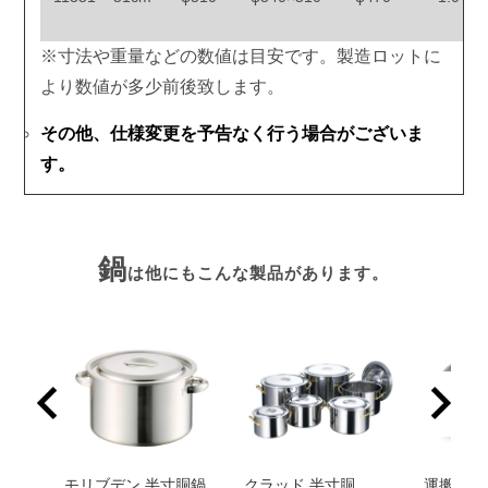
※寸法や重量などの数値は目安です。製造ロットに
より数値が多少前後致します。
その他、仕様変更を予告なく行う場合がございま
す。
鍋
は他にもこんな製品があります。
重食
モリブデン 半寸胴鍋
クラッド 半寸胴
運搬用台