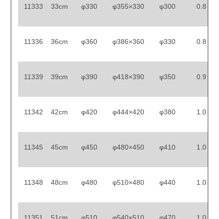
11333
33cm
φ330
φ355×330
φ300
0.8
11336
36cm
φ360
φ386×360
φ330
0.8
11339
39cm
φ390
φ418×390
φ350
0.9
11342
42cm
φ420
φ444×420
φ380
1.0
11345
45cm
φ450
φ480×450
φ410
1.0
11348
48cm
φ480
φ510×480
φ440
1.0
11351
51cm
φ510
φ540×510
φ470
1.0