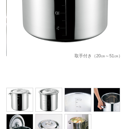
取手付き（20㎝～51㎝）