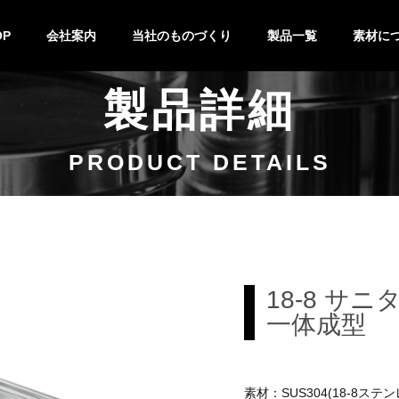
OP
会社案内
当社のものづくり
製品一覧
素材に
製品詳細
技術紹介
設備紹介
製作の流れ
特注&OEM
バット
キッチンポット
鍋
キッチン小物
ステンレ
チタン
PRODUCT DETAILS
18-8 サ
一体成型
素材：SUS304(18-8ステン