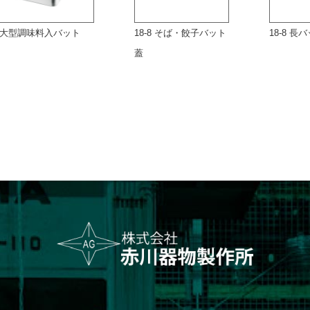
大型調味料入バット
18-8 そば・餃子バット
18-8 長
蓋