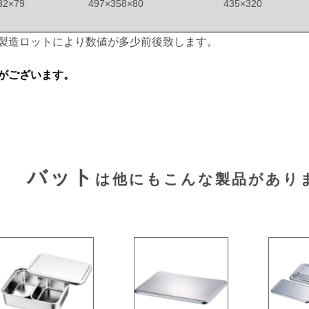
32×79
497×358×80
435×320
製造ロットにより数値が多少前後致します。
がございます。
バット
は他にもこんな製品があり