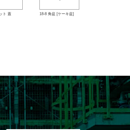
バット 蓋
18-8 角盆 [ケーキ盆]
18-0 ケーキバット