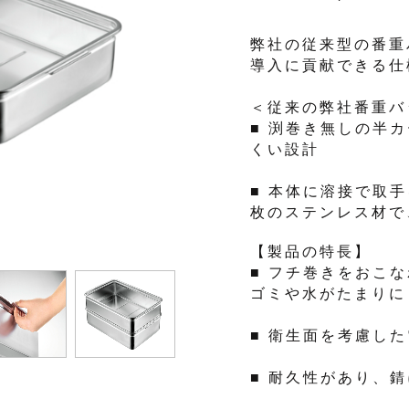
弊社の従来型の番重
導入に貢献できる仕
＜従来の弊社番重バ
■ 渕巻き無しの半
くい設計
■ 本体に溶接で取
枚のステンレス材で
【製品の特長】
■ フチ巻きをおこ
ゴミや水がたまりに
■ 衛生面を考慮し
■ 耐久性があり、錆