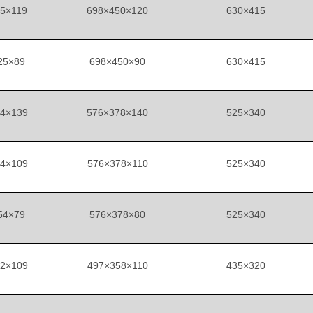
5×119
698×450×120
630×415
25×89
698×450×90
630×415
4×139
576×378×140
525×340
4×109
576×378×110
525×340
54×79
576×378×80
525×340
2×109
497×358×110
435×320