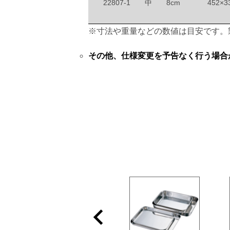
22807-1
中 8cm
452×3
※寸法や重量などの数値は目安です。
その他、仕様変更を予告なく行う場合