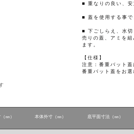
■ 重なりの良い、
■ 蓋を使用する事
■ 下ごしらえ、水
売りの蓋、アミを組
ます。
【仕様】
注意：番重バット蓋
番重バット蓋をお選
す
寸（㎜）
本体外寸（㎜）
底平面寸法（㎜）