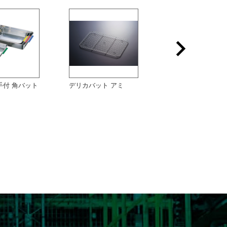
手付 角バット
デリカバット アミ
18-8 深型組バット 
ミ