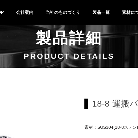
OP
会社案内
当社のものづくり
製品一覧
素材に
製品詳細
技術紹介
設備紹介
製作の流れ
特注&OEM
バット
キッチンポット
鍋
キッチン小物
ステンレ
チタン
PRODUCT DETAILS
18-8 運搬
素材：SUS304(18-8ステン