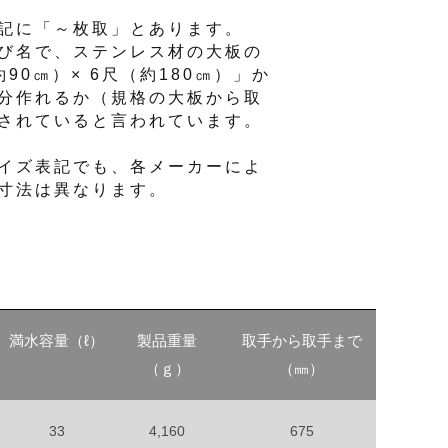
記に「～枚取」とあります。
び名で、ステンレス材の大板の
90㎝）× 6尺（約180㎝）」か
分作れるか（規格の大板から取
されていると言われています。
イズ表記でも、各メーカーによ
寸法は異なります。
満水容量（ℓ）
製品重量
取手から取手まで
（ｇ）
（㎜）
33
4,160
675