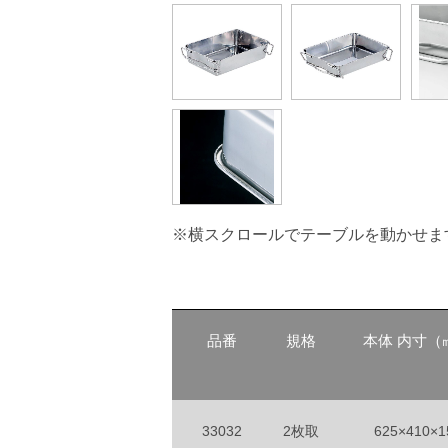
※横スクロールでテーブルを動かせま
品番
規格
本体 内寸（
33032
2枚取
625×410×1