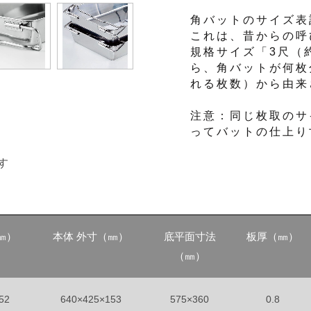
角バットのサイズ表
これは、昔からの呼
規格サイズ「3尺（約
ら、角バットが何枚
れる枚数）から由来
注意：同じ枚取のサ
ってバットの仕上り
す
㎜）
本体 外寸（㎜）
底平面寸法
板厚（㎜）
（㎜）
52
640×425×153
575×360
0.8