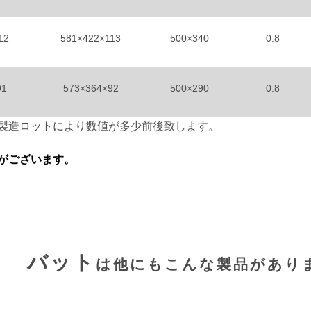
12
581×422×113
500×340
0.8
91
573×364×92
500×290
0.8
製造ロットにより数値が多少前後致します。
がございます。
バット
は他にもこんな製品があり