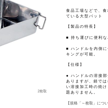
食品工場などで、食
ている大型バット
【製品の特長】
■ 持ち運びに便利
■ ハンドルを内側
キングが可能。
【仕様】
● ハンドルの溶接
ありますが、錆では
い溶接加工時の焼け
2枚取
題ありません。
【規格「～枚取」につ