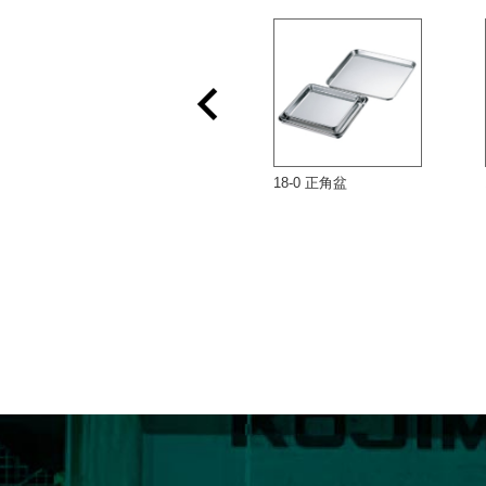
18-8 番重バット
18-0 正角盆