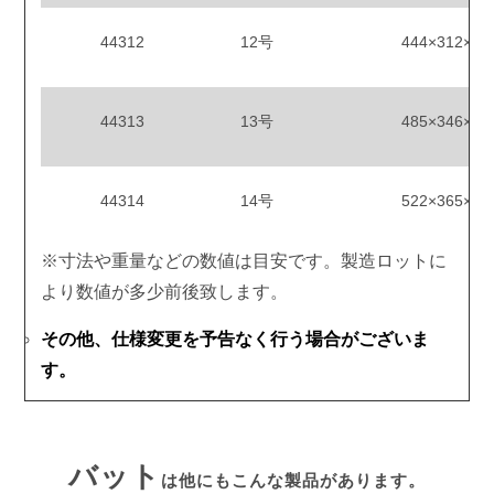
44312
12号
444×312×12
44313
13号
485×346×12
44314
14号
522×365×12
※寸法や重量などの数値は目安です。製造ロットに
より数値が多少前後致します。
その他、仕様変更を予告なく行う場合がございま
す。
バット
は他にもこんな製品があります。