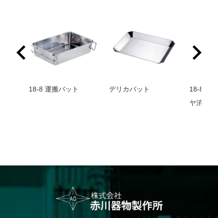
バット
18-8 運搬バット
デリカバット
18-8 
ヤ消し仕