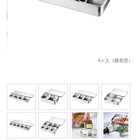
4ヶ入（横長型）