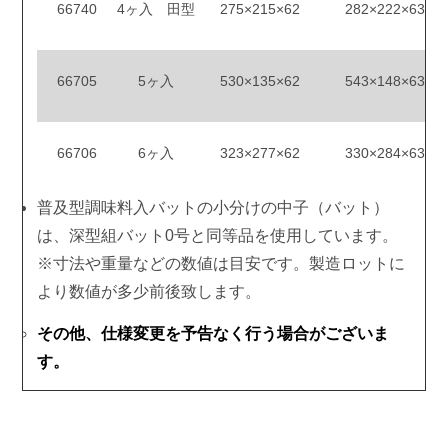
66740
4ヶ入 田型
275×215×62
282×222×63
66705
5ヶ入
530×135×62
543×148×63
66706
6ヶ入
323×277×62
330×284×63
普及型調味料入バットの小分けの中子（バット）
は、深型組バット0号と同等品を使用しています。
※寸法や重量などの数値は目安です。製造ロットに
より数値が多少前後致します。
その他、仕様変更を予告なく行う場合がございま
す。