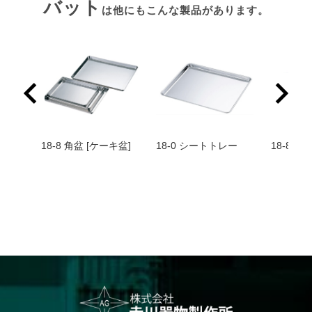
バット
は他にもこんな製品があります。
バット
18-8 角盆 [ケーキ盆]
18-0 シートトレー
18-8 