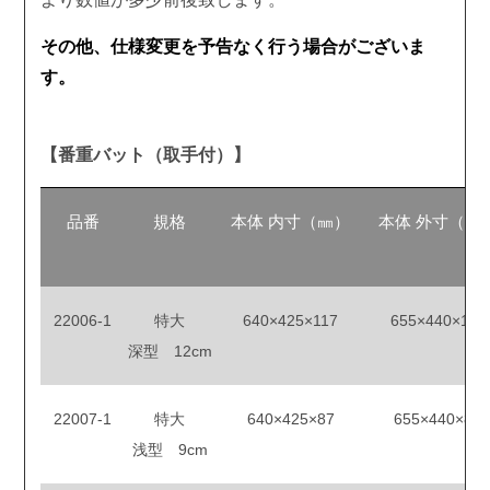
その他、仕様変更を予告なく行う場合がございま
す。
【番重バット（取手付）】
品番
規格
本体 内寸（㎜）
本体 外寸（㎜
22006-1
特大
640×425×117
655×440×118
深型 12cm
22007-1
特大
640×425×87
655×440×88
浅型 9cm