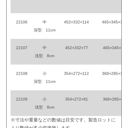
22106
中
452×332×114
465×345×115
深型 11cm
22107
中
452×332×77
465×345×78
浅型 8cm
22108
小
354×272×112
368×285×113
深型 11cm
22109
小
354×272×81
368×285×82
浅型 8cm
※寸法や重量などの数値は目安です。製造ロットに
より数値が多少前後致します。