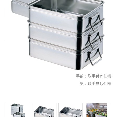
ー
手前：取手付き仕様
奥：取手無し仕様