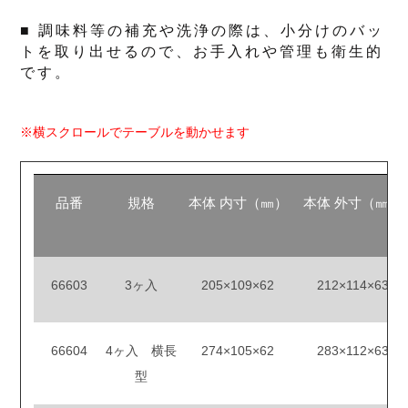
■ 調味料等の補充や洗浄の際は、小分けのバッ
トを取り出せるので、お手入れや管理も衛生的
です。
※横スクロールでテーブルを動かせます
品番
規格
本体 内寸（㎜）
本体 外寸（㎜）
66603
3ヶ入
205×109×62
212×114×63
66604
4ヶ入 横長
274×105×62
283×112×63
型