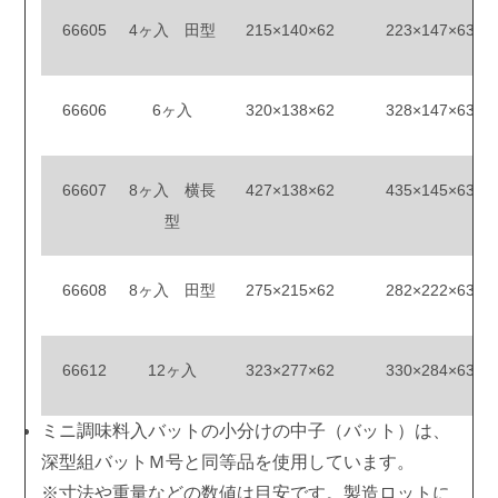
66605
4ヶ入 田型
215×140×62
223×147×63
66606
6ヶ入
320×138×62
328×147×63
66607
8ヶ入 横長
427×138×62
435×145×63
型
66608
8ヶ入 田型
275×215×62
282×222×63
66612
12ヶ入
323×277×62
330×284×63
ミニ調味料入バットの小分けの中子（バット）は、
深型組バットＭ号と同等品を使用しています。
※寸法や重量などの数値は目安です。製造ロットに