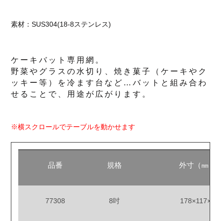
素材：SUS304(18-8ステンレス)
ケーキバット専用網。
野菜やグラスの水切り、焼き菓子（ケーキやク
ッキー等）を冷ます台など…バットと組み合わ
せることで、用途が広がります。
※横スクロールでテーブルを動かせます
品番
規格
外寸（㎜）
77308
8吋
178×117×8