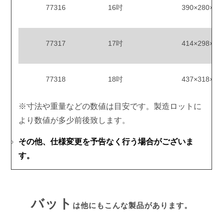
77316
16吋
390×280×8
77317
17吋
414×298×8
77318
18吋
437×318×8
※寸法や重量などの数値は目安です。製造ロットに
より数値が多少前後致します。
その他、仕様変更を予告なく行う場合がございま
す。
バット
は他にもこんな製品があります。