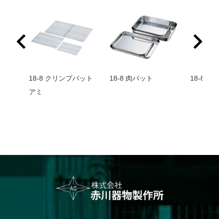
ー番重
18-8 クリンプバット
18-8 肉バット
18-8 
成型
アミ