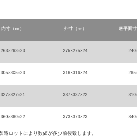
内寸（㎜）
外寸（㎜）
底平面寸
263×263×23
275×275×24
240
305×305×23
316×316×24
285
327×327×21
337×337×22
310
360×360×22
373×373×23
340
製造ロットにより数値が多少前後致します。