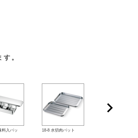
ます。
味料入バッ
18-8 水切肉バット
18-8 サニタリー番