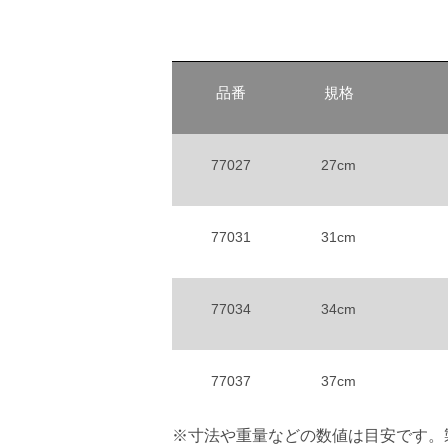
品番
規格
77027
27cm
77031
31cm
77034
34cm
77037
37cm
※寸法や重量などの数値は目安です。