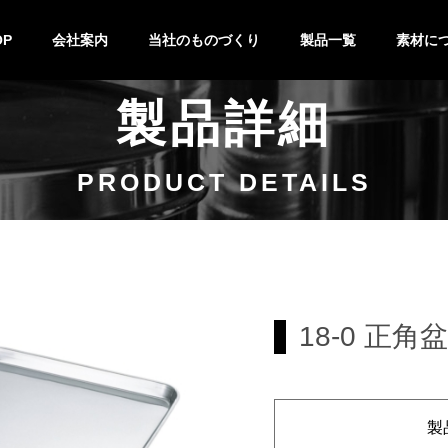
OP
会社案内
当社のものづくり
製品一覧
素材に
製品詳細
技術紹介
設備紹介
製作の流れ
特注&OEM
バット
キッチンポット
鍋
キッチン小物
ステンレ
チタン
PRODUCT DETAILS
18-0 正角盆
製